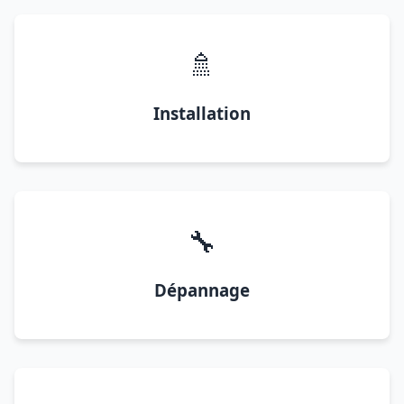
🚿
Installation
🔧
Dépannage