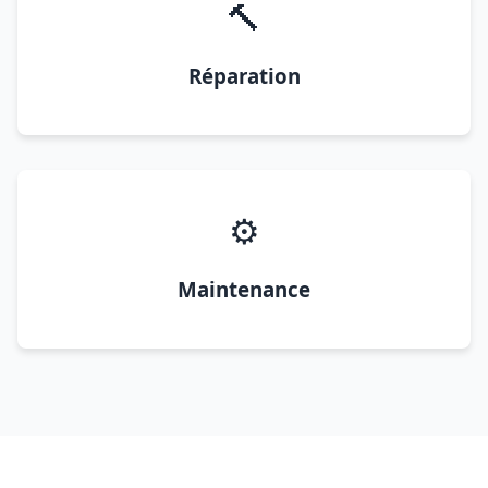
🔨
Réparation
⚙️
Maintenance