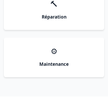
🔨
Réparation
⚙️
Maintenance