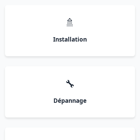
🚿
Installation
🔧
Dépannage