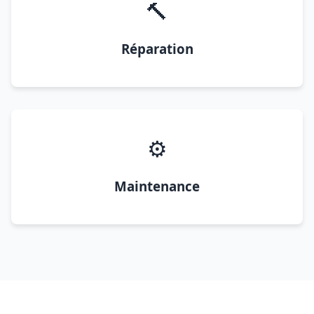
🔨
Réparation
⚙️
Maintenance