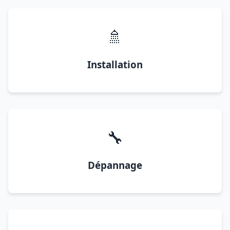
🚿
Installation
🔧
Dépannage