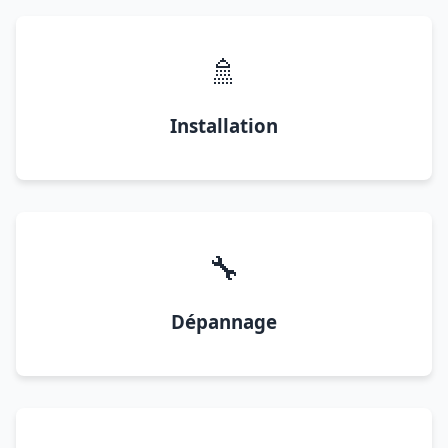
🚿
Installation
🔧
Dépannage