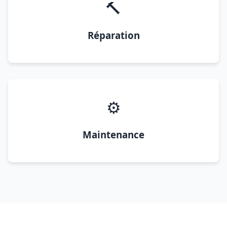
🔨
Réparation
⚙️
Maintenance