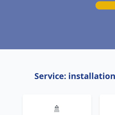
Service: installati
🚿