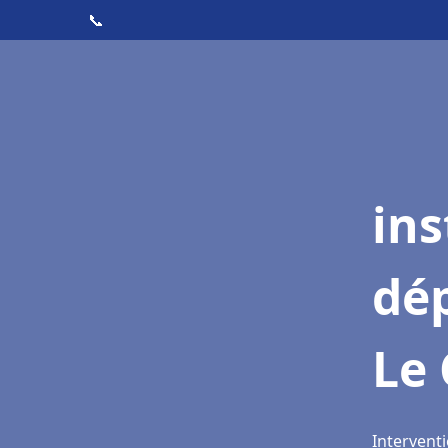
📞
ins
dé
Le
Intervent