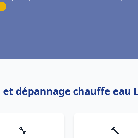
on et dépannage chauffe eau
🔧
🔨