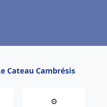
 Le Cateau Cambrésis
⚙️