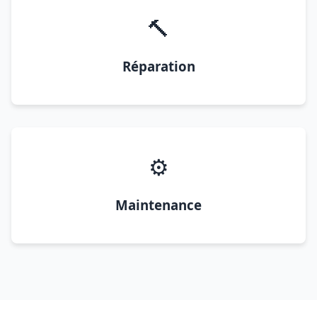
🔨
Réparation
⚙️
Maintenance