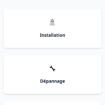
🚿
Installation
🔧
Dépannage