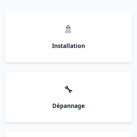
🚿
Installation
🔧
Dépannage