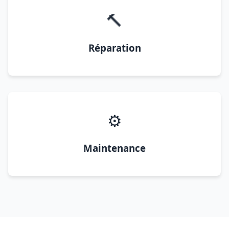
🔨
Réparation
⚙️
Maintenance