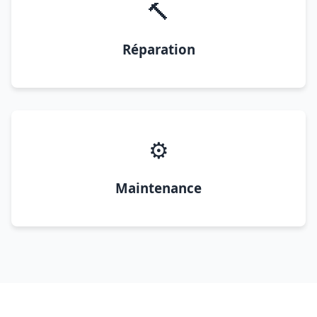
🔨
Réparation
⚙️
Maintenance