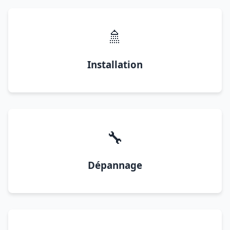
🚿
Installation
🔧
Dépannage