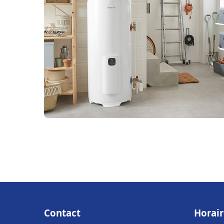
Contact
Horair