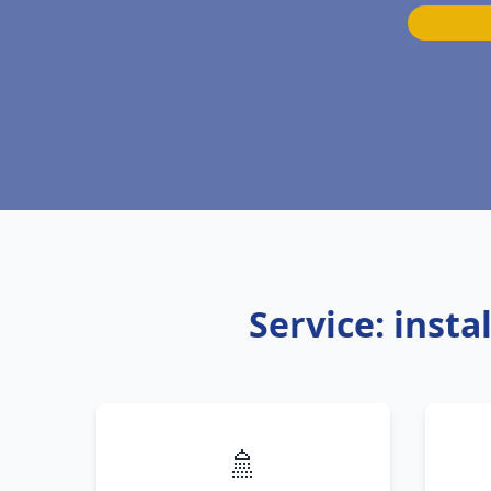
Service: inst
🚿