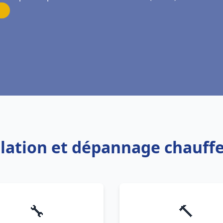
allation et dépannage chauf
🔧
🔨