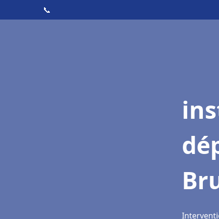
📞
ins
dé
Br
Intervent