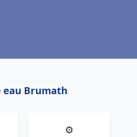
fe eau Brumath
⚙️