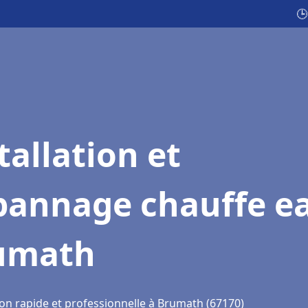
🕒
tallation et
pannage chauffe e
umath
ion rapide et professionnelle à Brumath (67170)