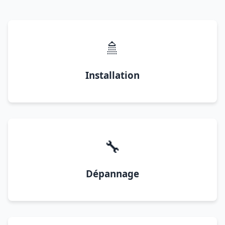
🚿
Installation
🔧
Dépannage