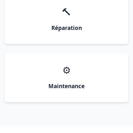
🔨
Réparation
⚙️
Maintenance