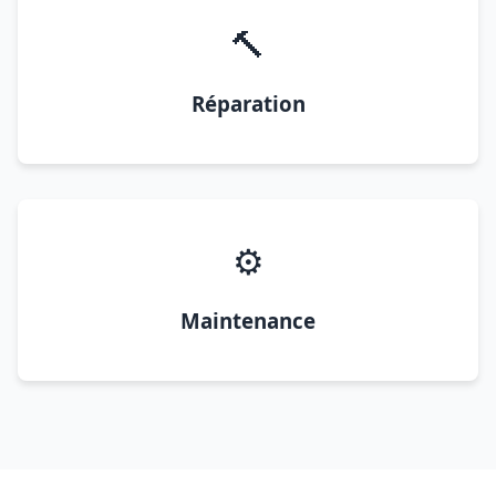
🔨
Réparation
⚙️
Maintenance