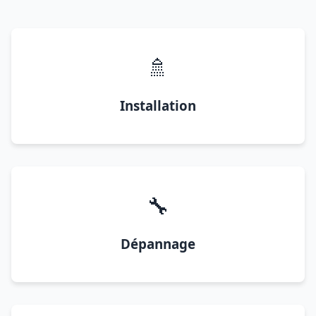
🚿
Installation
🔧
Dépannage