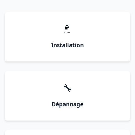
🚿
Installation
🔧
Dépannage