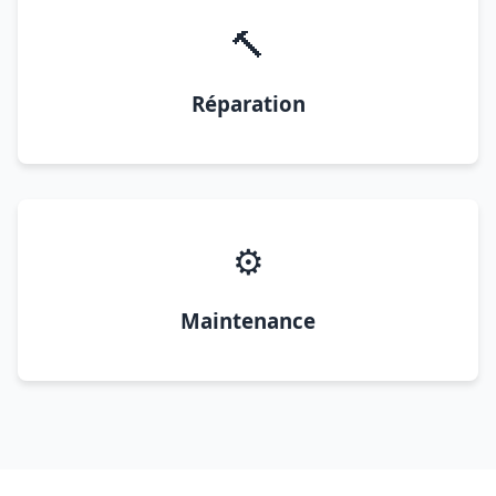
🔨
Réparation
⚙️
Maintenance