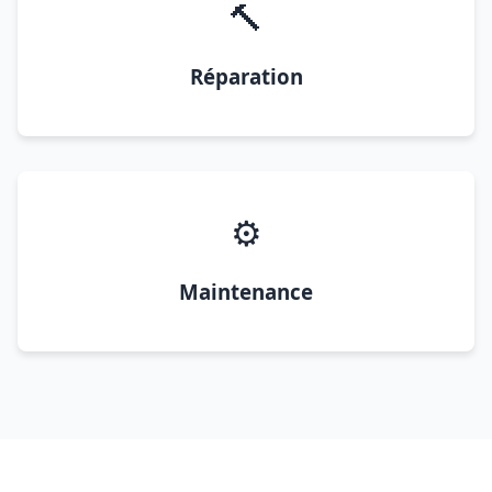
🔨
Réparation
⚙️
Maintenance