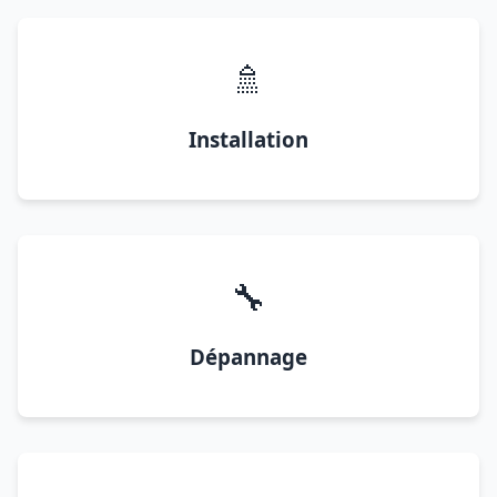
🚿
Installation
🔧
Dépannage