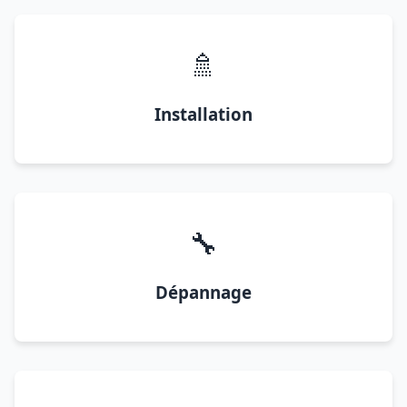
🚿
Installation
🔧
Dépannage