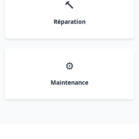
🔨
Réparation
⚙️
Maintenance