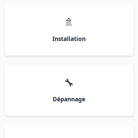
🚿
Installation
🔧
Dépannage