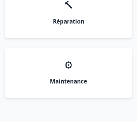
🔨
Réparation
⚙️
Maintenance