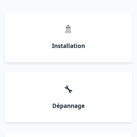
🚿
Installation
🔧
Dépannage