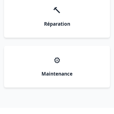
🔨
Réparation
⚙️
Maintenance