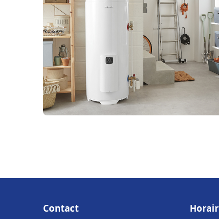
Contact
Horair