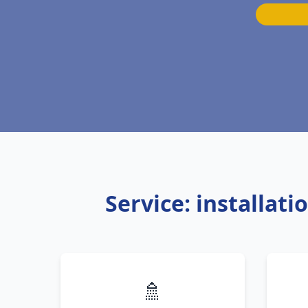
Service: installat
🚿