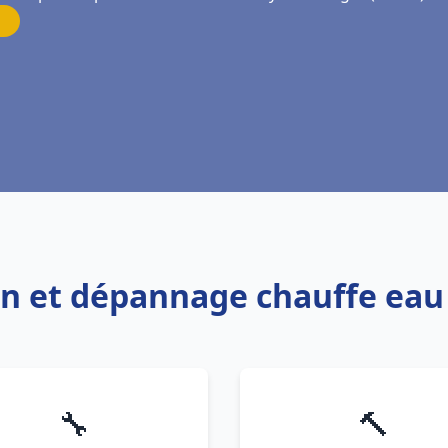
ion et dépannage chauffe eau
🔧
🔨