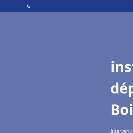
📞
ins
dé
Boi
Interventi