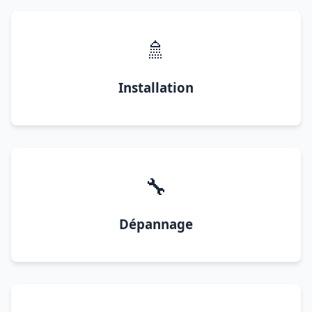
🚿
Installation
🔧
Dépannage