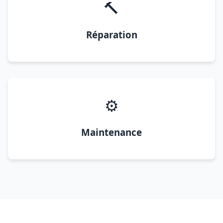
🔨
Réparation
⚙️
Maintenance