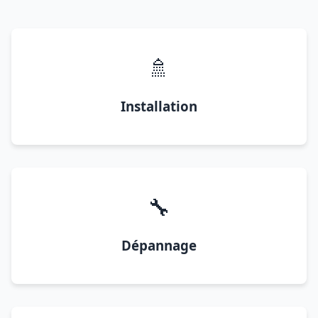
🚿
Installation
🔧
Dépannage