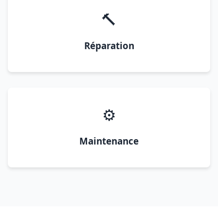
🔨
Réparation
⚙️
Maintenance