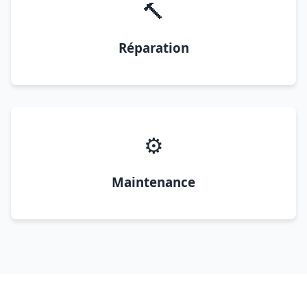
🔨
Réparation
⚙️
Maintenance