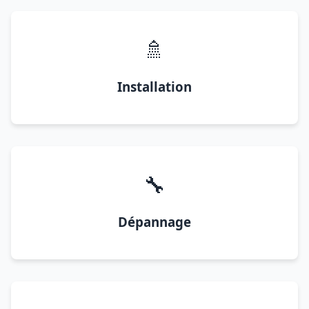
🚿
Installation
🔧
Dépannage