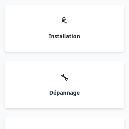
🚿
Installation
🔧
Dépannage