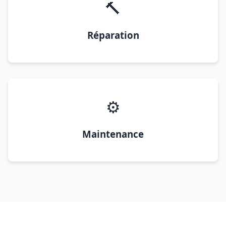
🔨
Réparation
⚙️
Maintenance