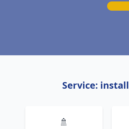
Service: insta
🚿