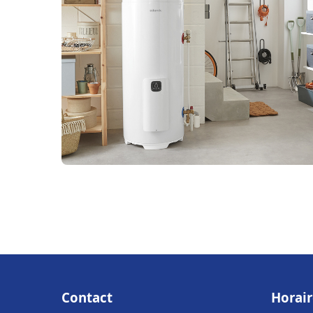
Contact
Horair