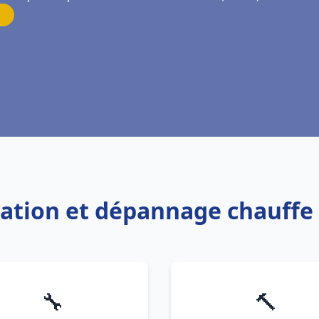
llation et dépannage chauffe
🔧
🔨