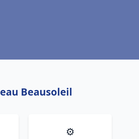
 eau Beausoleil
⚙️