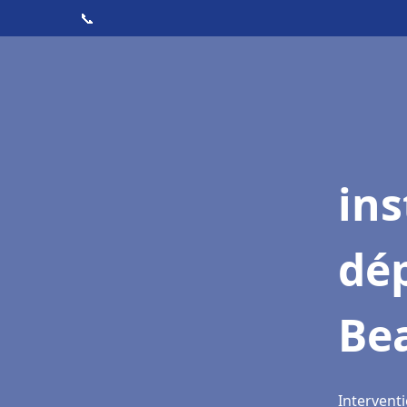
📞
ins
dé
Bea
Interventi