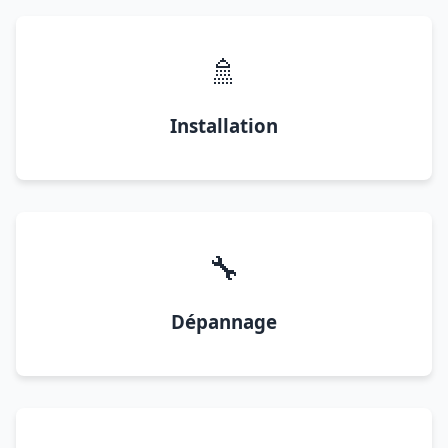
🚿
Installation
🔧
Dépannage