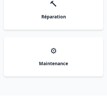
🔨
Réparation
⚙️
Maintenance