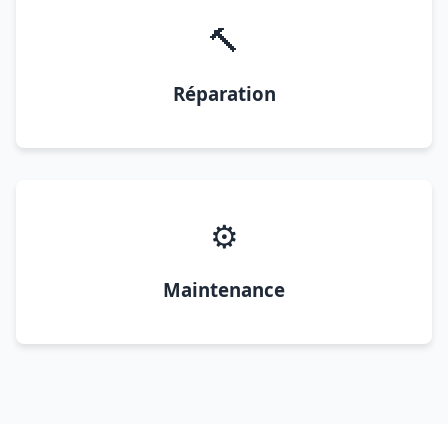
🔨
Réparation
⚙️
Maintenance