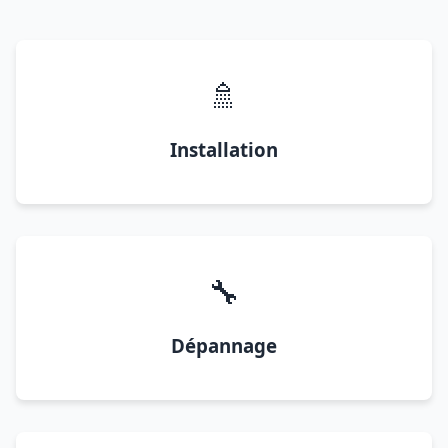
🚿
Installation
🔧
Dépannage