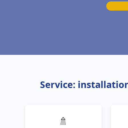
Service: installati
🚿