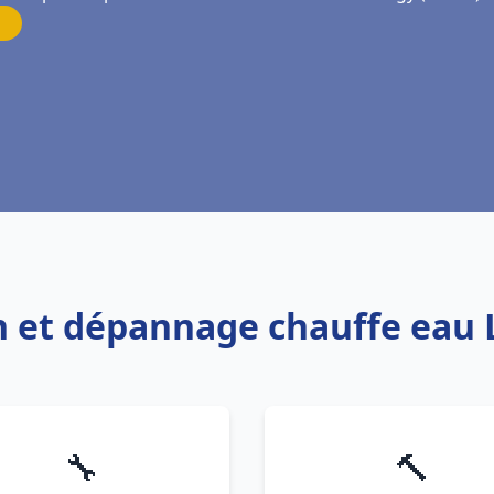
on et dépannage chauffe eau 
🔧
🔨