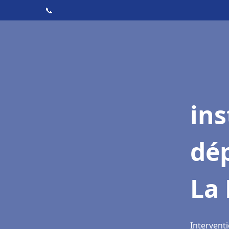
📞
ins
dé
La 
Interventi