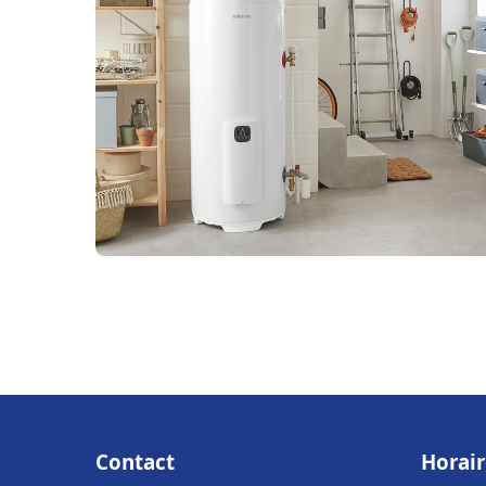
Contact
Horair