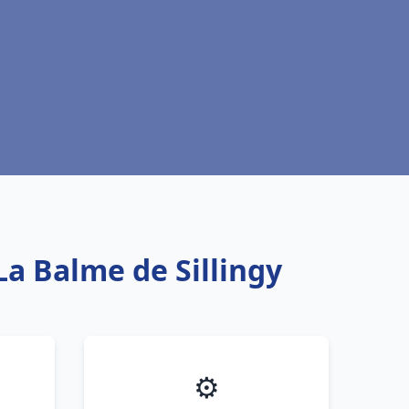
La Balme de Sillingy
⚙️