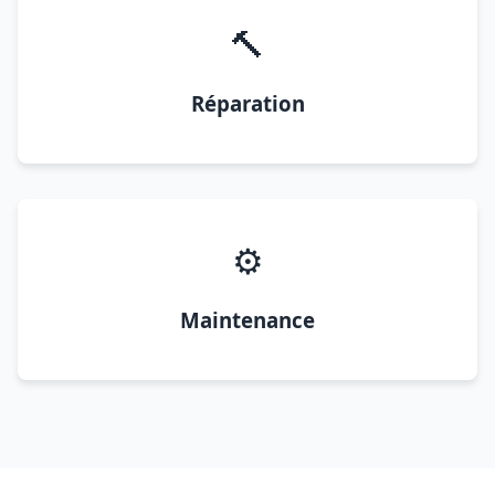
🔨
Réparation
⚙️
Maintenance