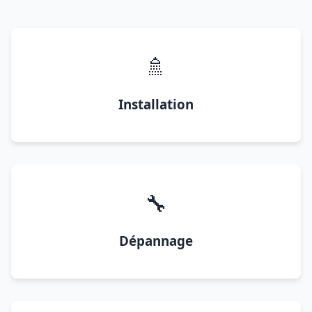
🚿
Installation
🔧
Dépannage