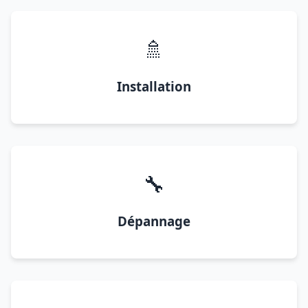
🚿
Installation
🔧
Dépannage