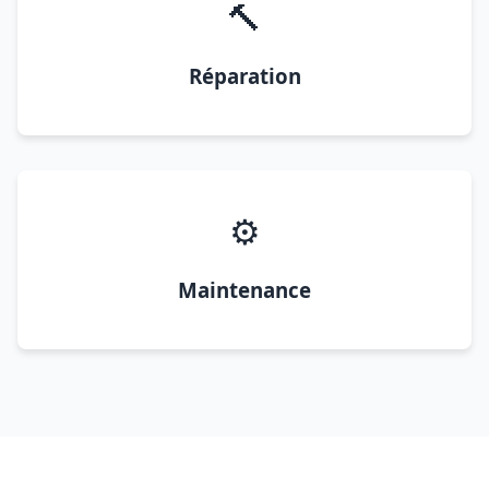
🔨
Réparation
⚙️
Maintenance