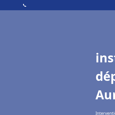
📞
ins
dé
Aur
Interventi