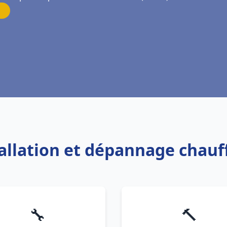
tallation et dépannage chauf
🔧
🔨