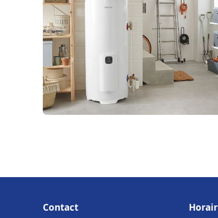
Contact
Horair