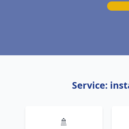
Service: ins
🚿