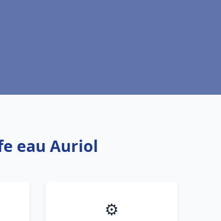
fe eau Auriol
⚙️