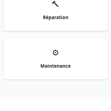
🔨
Réparation
⚙️
Maintenance