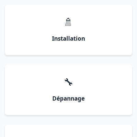
🚿
Installation
🔧
Dépannage