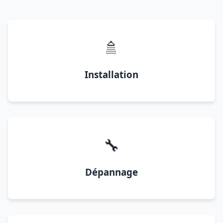
🚿
Installation
🔧
Dépannage