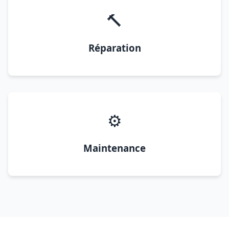
🔨
Réparation
⚙️
Maintenance