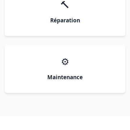
🔨
Réparation
⚙️
Maintenance