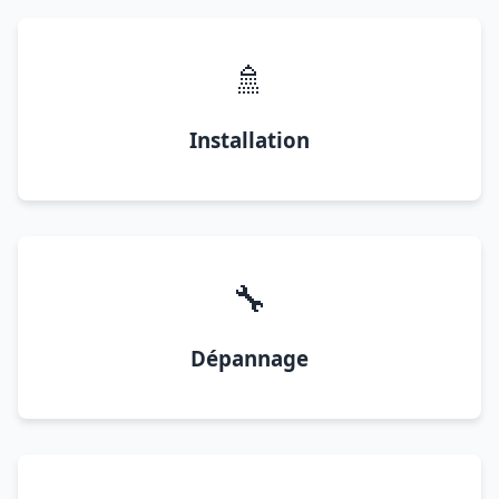
🚿
Installation
🔧
Dépannage