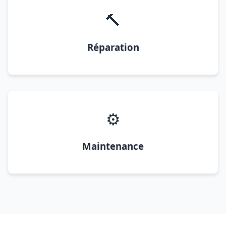
🔨
Réparation
⚙️
Maintenance