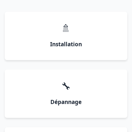
🚿
Installation
🔧
Dépannage