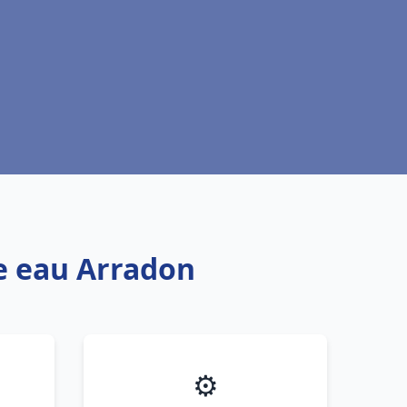
fe eau Arradon
⚙️