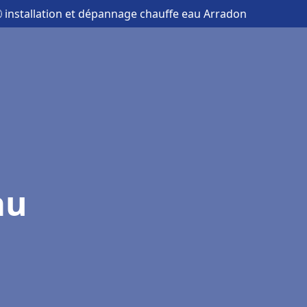
 installation et dépannage chauffe eau Arradon
au