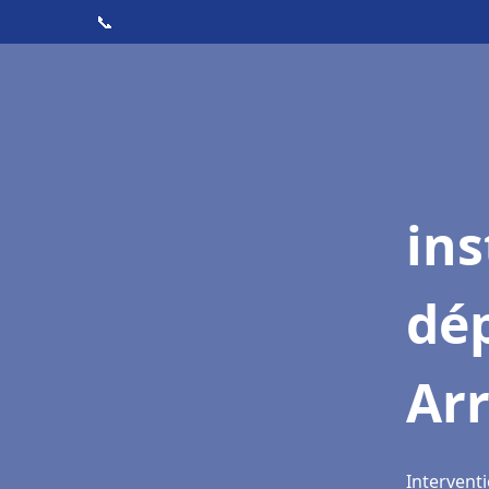
📞
ins
dé
Ar
Intervent