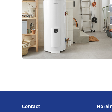
Contact
Horair