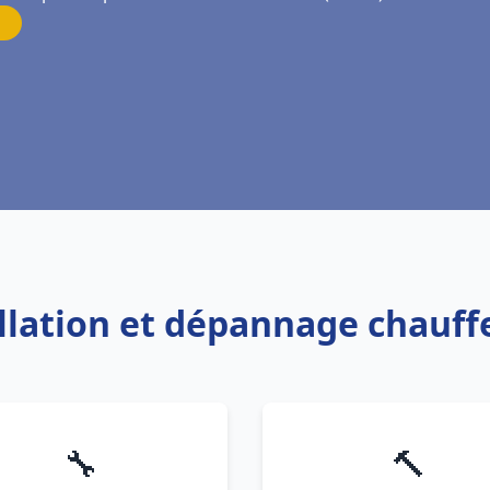
allation et dépannage chauf
🔧
🔨