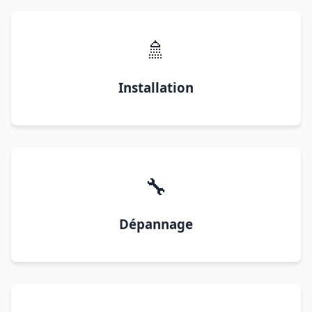
🚿
Installation
🔧
Dépannage