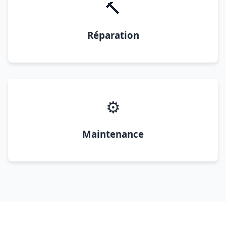
🔨
Réparation
⚙️
Maintenance