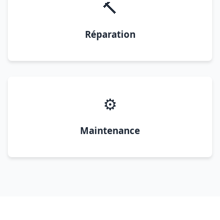
🔨
Réparation
⚙️
Maintenance