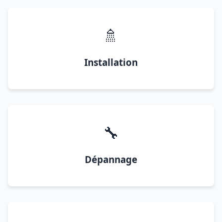
🚿
Installation
🔧
Dépannage