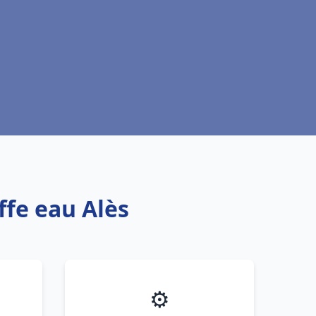
ffe eau Alès
⚙️