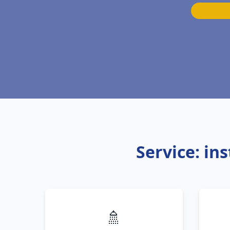
Service: in
🚿