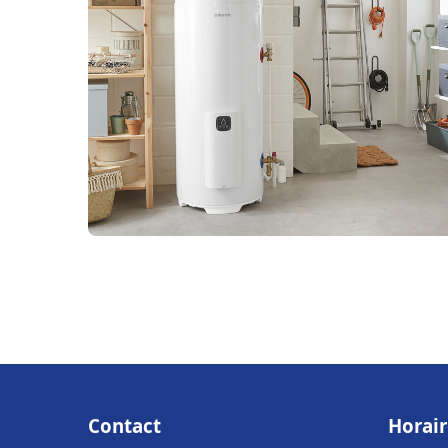
Contact
Horair