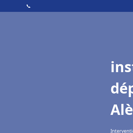
📞
ins
dé
Alè
Interventi