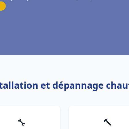
stallation et dépannage chau
🔧
🔨