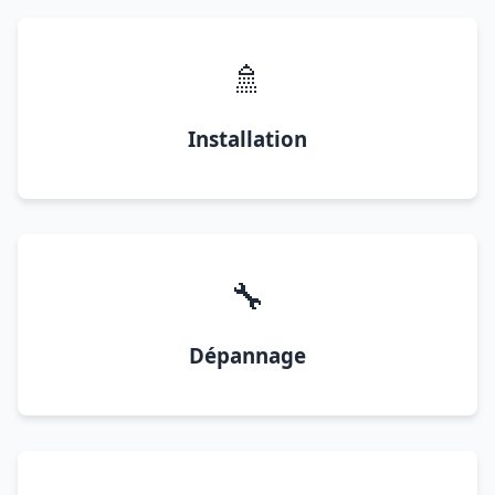
🚿
Installation
🔧
Dépannage