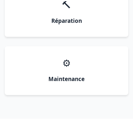
🔨
Réparation
⚙️
Maintenance