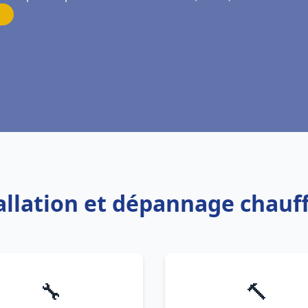
tallation et dépannage chauff
🔧
🔨