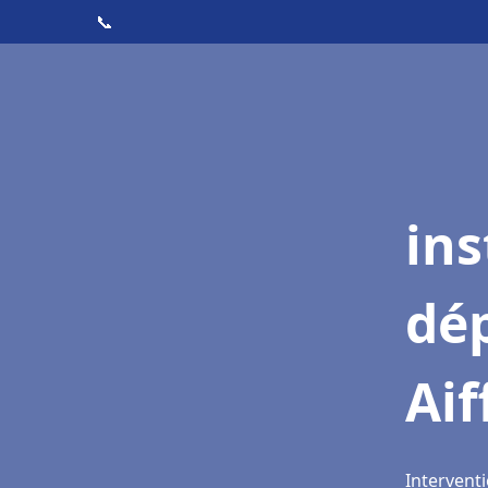
📞
ins
dé
Aif
Interventi