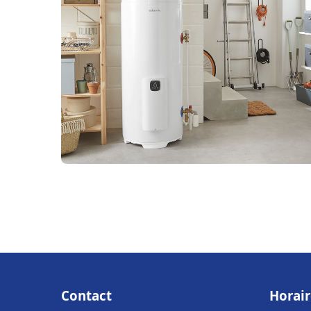
Contact
Horair