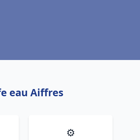
e eau Aiffres
⚙️