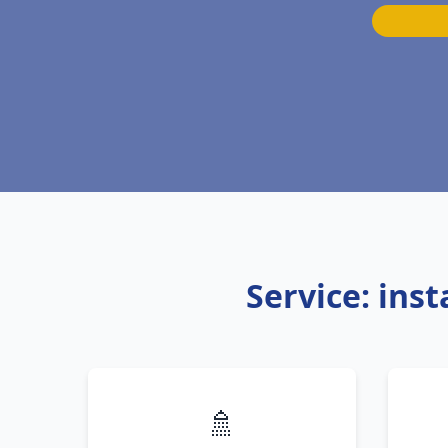
Service: ins
🚿