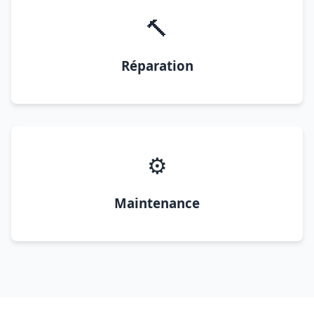
🔨
Réparation
⚙️
Maintenance