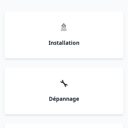
🚿
Installation
🔧
Dépannage