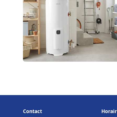
Contact
Horair