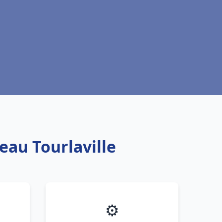
eau Tourlaville
⚙️