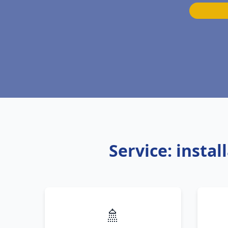
Service: insta
🚿