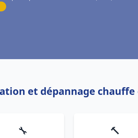
llation et dépannage chauffe 
🔧
🔨