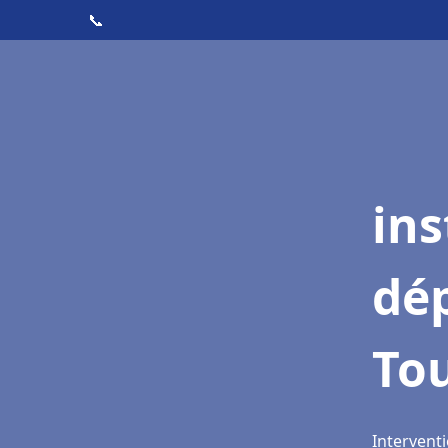
📞
ins
dé
Tou
Interventi