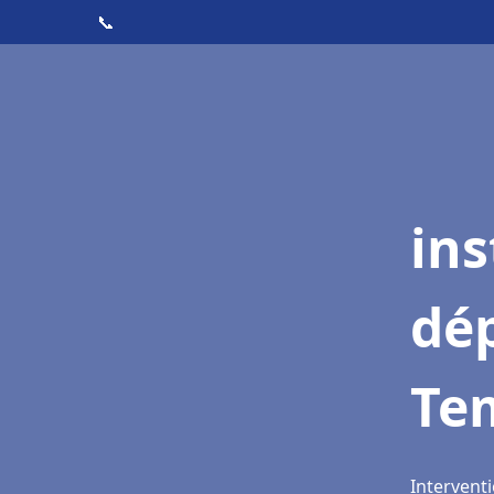
📞
ins
dé
Te
Intervent