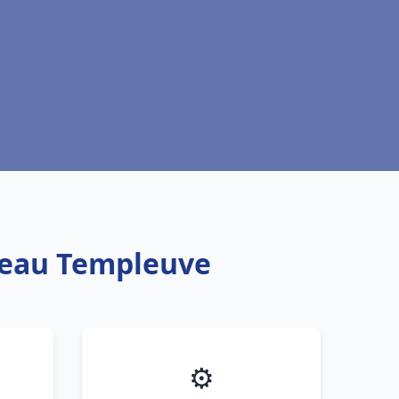
e eau Templeuve
⚙️