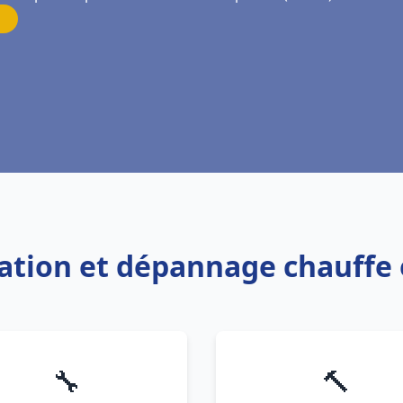
llation et dépannage chauff
🔧
🔨