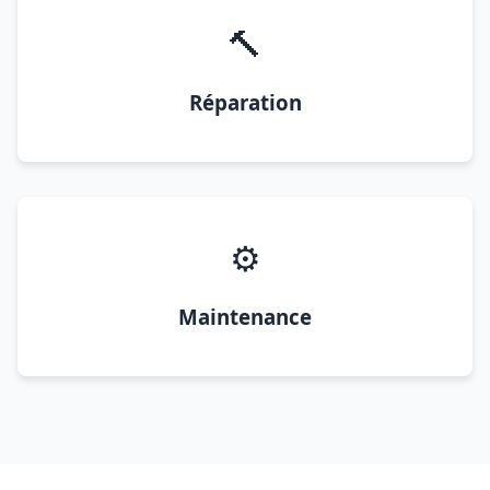
🔨
Réparation
⚙️
Maintenance