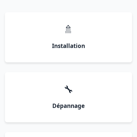
🚿
Installation
🔧
Dépannage