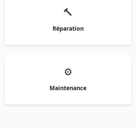
🔨
Réparation
⚙️
Maintenance