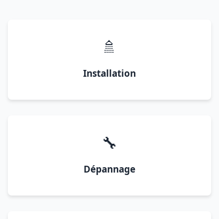
🚿
Installation
🔧
Dépannage