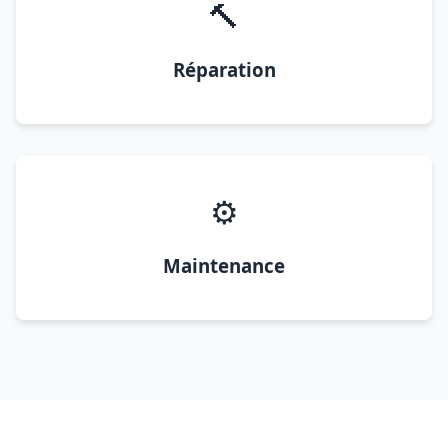
🔨
Réparation
⚙️
Maintenance