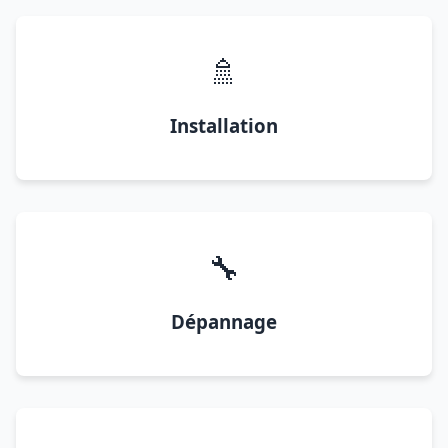
🚿
Installation
🔧
Dépannage