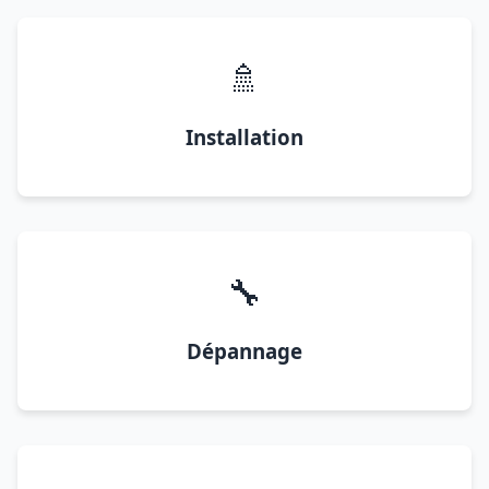
🚿
Installation
🔧
Dépannage