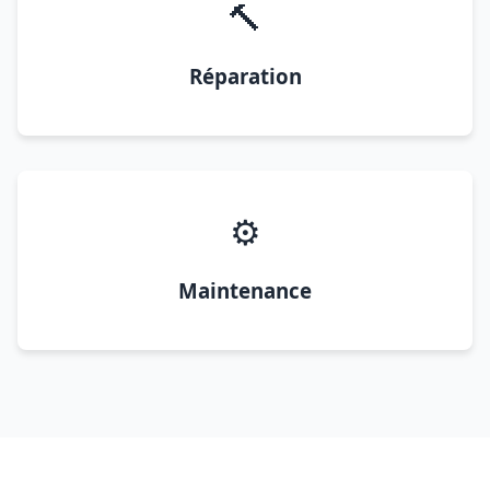
🔨
Réparation
⚙️
Maintenance