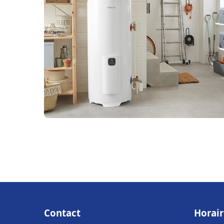
Contact
Horair