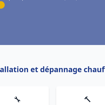
tallation et dépannage chau
🔧
🔨