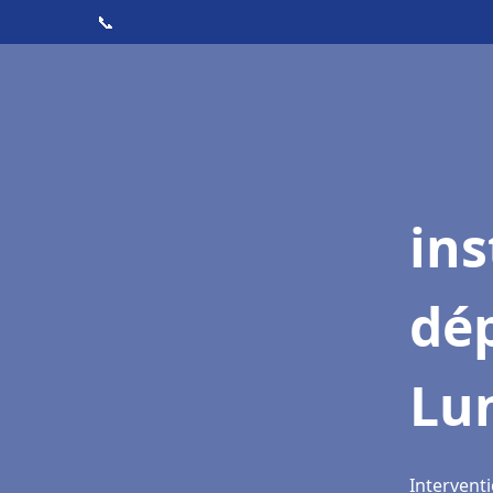
📞
ins
dé
Lu
Interventi