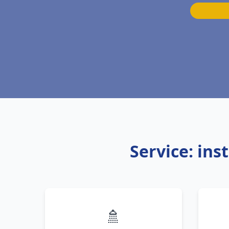
Service: ins
🚿