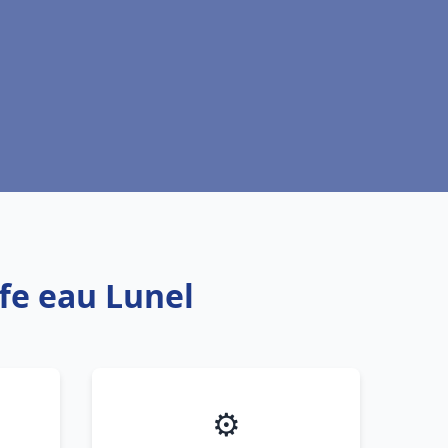
ffe eau Lunel
⚙️