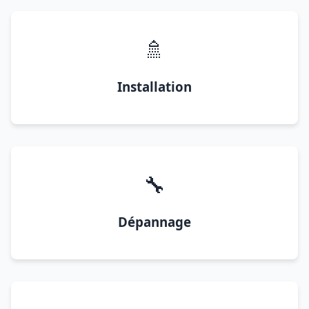
🚿
Installation
🔧
Dépannage