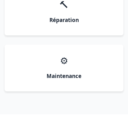
🔨
Réparation
⚙️
Maintenance