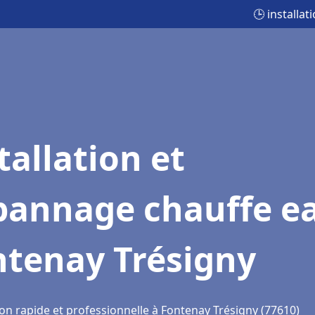
🕒 installa
tallation et
pannage chauffe e
ntenay Trésigny
ion rapide et professionnelle à Fontenay Trésigny (77610)