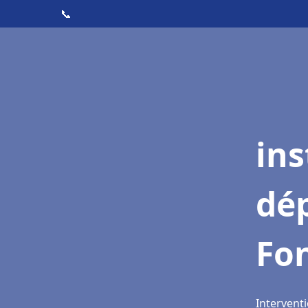
📞
ins
dé
Fo
Intervent