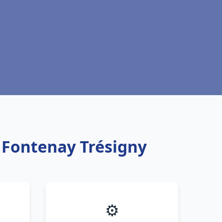
u Fontenay Trésigny
⚙️