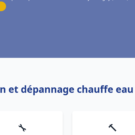
ion et dépannage chauffe ea
🔧
🔨