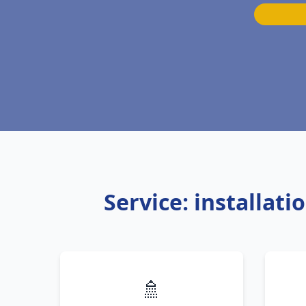
Service: installat
🚿