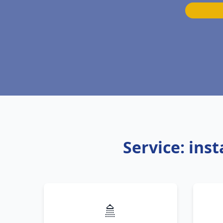
Service: ins
🚿