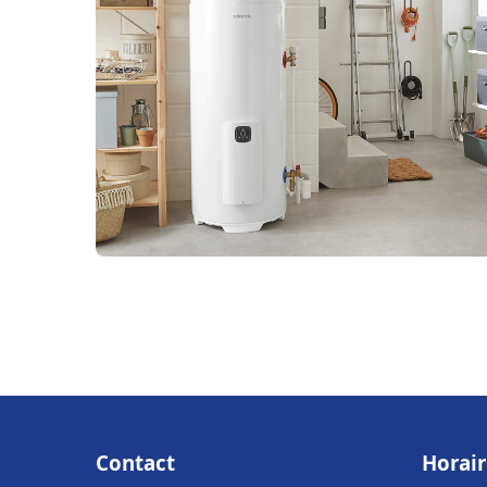
Contact
Horair