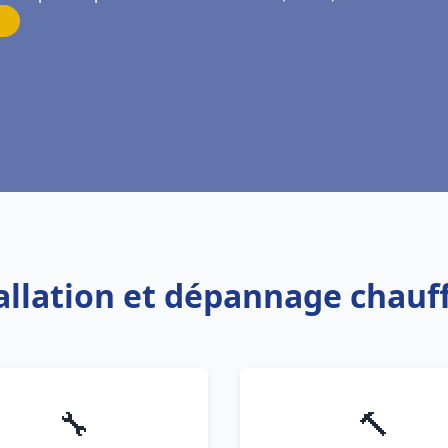
tallation et dépannage chauf
🔧
🔨