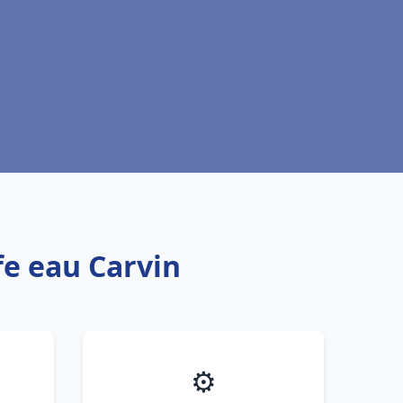
fe eau Carvin
⚙️