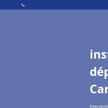
📞
ins
dé
Ca
Interventi