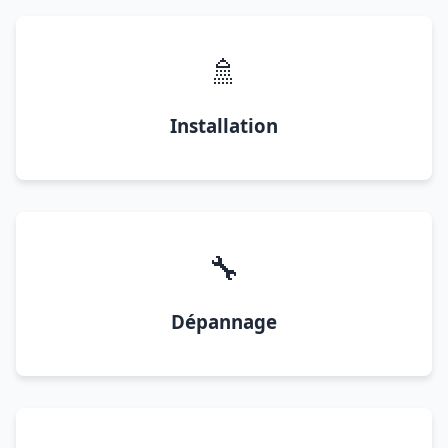
🚿
Installation
🔧
Dépannage