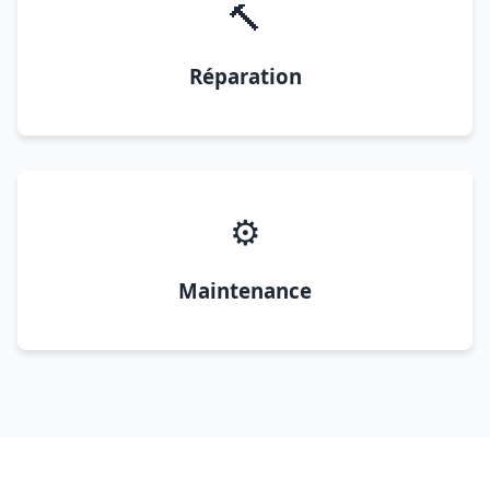
🔨
Réparation
⚙️
Maintenance